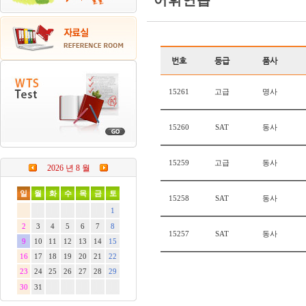
어휘연습
번호
등급
품사
15261
고급
명사
15260
SAT
동사
15259
고급
동사
2026 년 8 월
일
월
화
수
목
금
토
15258
SAT
동사
1
2
3
4
5
6
7
8
15257
SAT
동사
9
10
11
12
13
14
15
16
17
18
19
20
21
22
23
24
25
26
27
28
29
30
31