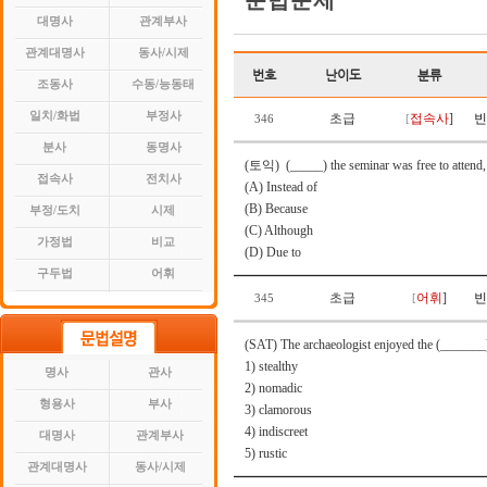
문법문제
대명사
관계부사
관계대명사
동사/시제
번호
난이도
분류
조동사
수동/능동태
일치/화법
부정사
초급
접속사
]
빈
346
[
분사
동명사
(토익) (_____)
the seminar was free to atten
접속사
전치사
(A) Instead of
(B) Because
부정/도치
시제
(C) Although
가정법
비교
(D) Due to
구두법
어휘
초급
어휘
]
빈
345
[
(SAT) The archaeologist enjoyed the (_______) l
1) stealthy
명사
관사
2) nomadic
형용사
부사
3) clamorous
4) indiscreet
대명사
관계부사
5) rustic
관계대명사
동사/시제