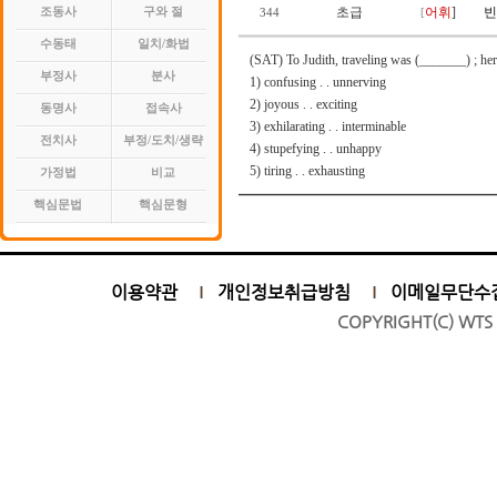
초급
어휘
]
빈
조동사
구와 절
344
[
수동태
일치/화법
(SAT) To Judith, traveling was (_______) ; her
부정사
분사
1) confusing . . unnerving
2) joyous . . exciting
동명사
접속사
3) exhilarating . . interminable
전치사
부정/도치/생략
4) stupefying . . unhappy
5) tiring . . exhausting
가정법
비교
핵심문법
핵심문형
이용약관
개인정보취급방침
이메일무단수
COPYRIGHT(C) WTS 